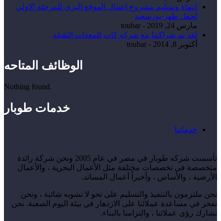
انتهاء وتسليم مشروع اعمال الموقع البري للمرحله الاولي
لحقل ظهر-بورسعيد
مارس 24, 2019
-
toubar
لقد تم شراكتنا مع شركه كات للمعدات الثقيله
أكتوبر 8, 2014
-
toubar
الوظائف المتاحه
Nothing found.
خدمات طوبار
خدماتنا
تأسست شركه طوبار في مصر في عام 2005 ونحن شركة رائدة
متخصصة في تخصصات مختلفة مثل الأعمال البحرية ، والأعمال
الأرضية ، والأساس ، وأخيراً أعمال المساند.
نحن ملتزمون بالتنفيذ والتسليم على نحو لا تشوبه شائبة ، ونحن
نفخر في مساعدة عملائنا على الازدهار في بيئة اليوم الصعبة. نحن
نشارك رؤى عملائنا ، والتزامنا بالبناء.