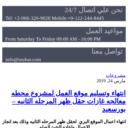
نحن علي اتصال 24/7
Tel: +2-066-320-9028 Mobile:+0-122-244-8445
مواعيد العمل
From Saturday To Friday 09:00 AM - 16:00 PM
تواصل معنا
info@toubar.com
مشروعات
مارس 24, 2019
انتهاء وتسليم موقع العمل لمشروع محطه
معالجه غازات حقل ظهر المرحله الثانيه –
بورسعيد
انتهاء اعمال الموقع البري لحقل ظهر المرحله الثانيه وذلك بعد انجاز
الاعمال واعاده الشئ لاصله