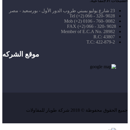
الشبكات الاجتماعية.
23 شارع يوليو بمبني طروب الدور الأول - بورسعيد - مصر
Tel (+2) 066 - 320- 9028
Mob (+2) 0106 - 760- 0082
FAX (+2) 066 - 320- 9028
Member of E.C.A No. 28982
R.C: 43807
T.C: 422-879-2
موقع الشركه
جميع الحقوق محفوظة © 2018 شركة طوبار للمقاولات