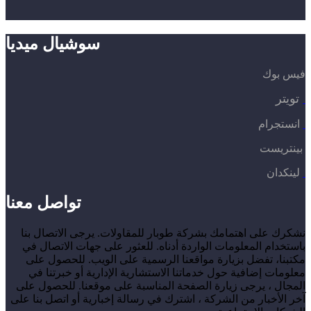
سوشيال ميديا
فيس بوك
تويتر
انستجرام
بينتريست
لينكدان
تواصل معنا
نشكرك على اهتمامك بشركة طوبار للمقاولات. يرجى الاتصال بنا
باستخدام المعلومات الواردة أدناه. للعثور على جهات الاتصال في
مكتبنا، تفضل بزيارة مواقعنا الرسمية على الويب. للحصول على
معلومات إضافية حول خدماتنا الاستشارية الإدارية أو خبرتنا في
المجال ، يرجى زيارة الصفحة المناسبة على موقعنا. للحصول على
آخر الأخبار من الشركة ، اشترك في رسالة إخبارية أو اتصل بنا على