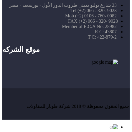
23 شارع يوليو بمبني طروب الدور الأول - بورسعيد - مصر
Tel (+2) 066 - 320- 9028
Mob (+2) 0106 - 760- 0082
FAX (+2) 066 - 320- 9028
Member of E.C.A No. 28982
R.C: 43807
T.C: 422-879-2
موقع الشركه
جميع الحقوق محفوظة © 2018 شركة طوبار للمقاولات