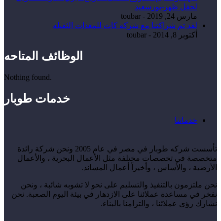
لحقل ظهر-بورسعيد
مارس 24, 2019
-
toubar
لقد تم شراكتنا مع شركه كات للمعدات الثقيله
أكتوبر 8, 2014
-
toubar
الوظائف المتاحه
Nothing found.
خدمات طوبار
خدماتنا
تأسست شركه طوبار في مصر في عام 2005 ونحن شركة رائدة
متخصصة في تخصصات مختلفة مثل الأعمال البحرية ، والأعمال
الأرضية ، والأساس ، وأخيراً أعمال المساند.
نحن ملتزمون بالتنفيذ والتسليم على نحو لا تشوبه شائبة ، ونحن
نفخر في مساعدة عملائنا على الازدهار في بيئة اليوم الصعبة. نحن
نشارك رؤى عملائنا ، والتزامنا بالبناء.