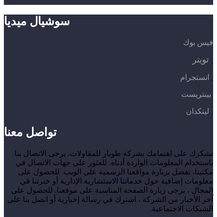
سوشيال ميديا
فيس بوك
تويتر
انستجرام
بينتريست
لينكدان
تواصل معنا
نشكرك على اهتمامك بشركة طوبار للمقاولات. يرجى الاتصال بنا
باستخدام المعلومات الواردة أدناه. للعثور على جهات الاتصال في
مكتبنا، تفضل بزيارة مواقعنا الرسمية على الويب. للحصول على
معلومات إضافية حول خدماتنا الاستشارية الإدارية أو خبرتنا في
المجال ، يرجى زيارة الصفحة المناسبة على موقعنا. للحصول على
آخر الأخبار من الشركة ، اشترك في رسالة إخبارية أو اتصل بنا على
الشبكات الاجتماعية.