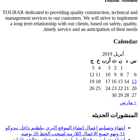
Toubar Mission
TOUBAR dedicated to providing quality construction, technical and
management services to our customers. We will strive to implement
a long term relationship with our clients, based on safety, quality,
timely service and an anticipation of their needs.
Calendar
أبريل 2019
س
د
ن
ث
أرب
خ
ج
5
4
3
2
1
12
11
10
9
8
7
6
19
18
17
16
15
14
13
26
25
24
23
22
21
20
30
29
28
27
« مارس
المنشورات الحديثه
انتهاء وتسليم اعمال انشاء الموقع البري ببلطيم داخل نيدوكو
11 ونهو جميع الاعمال اللازمه لسحب الخط 26 بوصه
انتهاء وتسليم موقع العمل لمشروع محطه معالجه غازات