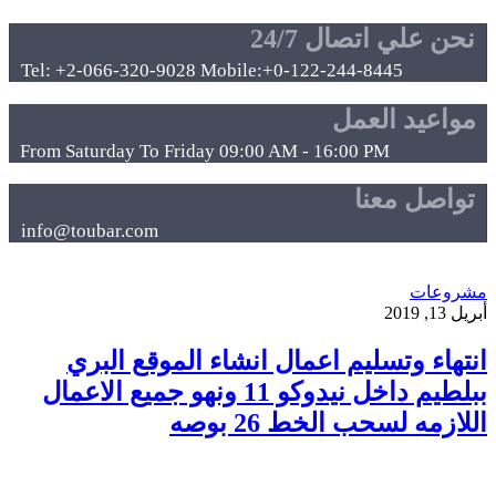
نحن علي اتصال 24/7
Tel: +2-066-320-9028 Mobile:+0-122-244-8445
مواعيد العمل
From Saturday To Friday 09:00 AM - 16:00 PM
تواصل معنا
info@toubar.com
مشروعات
أبريل 13, 2019
انتهاء وتسليم اعمال انشاء الموقع البري
ببلطيم داخل نيدوكو 11 ونهو جميع الاعمال
اللازمه لسحب الخط 26 بوصه